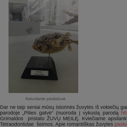
Keturdantė pūsliažuvė
Dar ne taip seniai mūsų istorinės žuvytės iš vokiečių g
parodoje „Pilies gatvė“ (nuoroda į vykusią parodą
ht
Grimaldos pristato ŽUVŲ MEILĘ. Kviečiame apsilankyti
Tetraodontidae šeimos. Apie romantiškas žuvytes
paskai