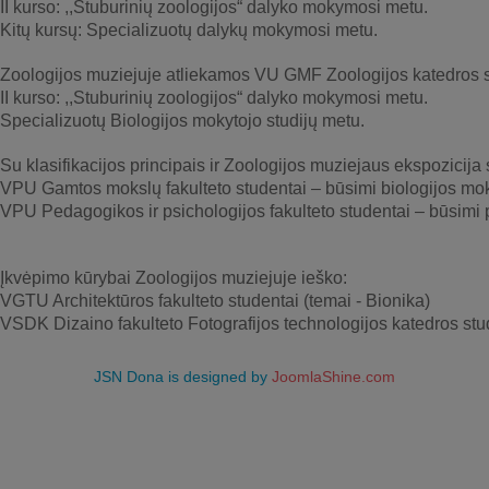
II kurso: ,,Stuburinių zoologijos“ dalyko mokymosi metu.
Kitų kursų: Specializuotų dalykų mokymosi metu.
Zoologijos muziejuje atliekamos VU GMF Zoologijos katedros s
II kurso: ,,Stuburinių zoologijos“ dalyko mokymosi metu.
Specializuotų Biologijos mokytojo studijų metu.
Su klasifikacijos principais ir Zoologijos muziejaus ekspozicija 
VPU Gamtos mokslų fakulteto studentai – būsimi biologijos mok
VPU Pedagogikos ir psichologijos fakulteto studentai – būsimi 
Įkvėpimo kūrybai Zoologijos muziejuje ieško:
VGTU Architektūros fakulteto studentai (temai - Bionika)
VSDK Dizaino fakulteto Fotografijos technologijos katedros stud
JSN Dona is designed by
JoomlaShine.com