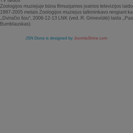
TV laidos
Zoologijos muziejuje būna filmuojamos įvairios televizijos lai
1997-2005 metais Zoologijos muziejus talkininkavo rengiant kai 
,,Dviračio šou“, 2006-12-13 LNK (ved. R. Grineviūtė) laida ,,Pas
Bumblauskas)
JSN Dona is designed by
JoomlaShine.com