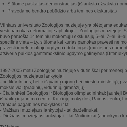
Siūlome paskaitas-demonstracijas (iš anksto užsakyta nori
Pravedame bendro pobūdžio arba temines ekskursijas
Vilniaus universiteto Zoologijos muziejuje yra plėtojama edukac
vesti pamokas neformalioje aplinkoje – Zoologijos muziejuje. 
buvo paruošta 14 teminių mokomųjų ekskursijų 5–ai, 7–ai, 8–a
specifinė vieta – t.y. siūloma kai kurias pamokas pravesti ne 
pravesti ir neformaliojo ugdymo edukologas (muziejaus darbuoto
atsiveria puikios gamtamokslinio ugdymo galimybės (Biteniekyt
1997-2005 metų Zoologijos muziejuje vidutiniškai per mėnesį 
Zoologijos muziejaus lankytojai:
- ne tik Vilniaus, bet ir iš įvairių rajonų bei miestų-miestelių),
moksleiviai (pradinių, vidurinių, gimnazijų).
- Čia lankėsi Geologijos ir Biologijos olimpiadininkai; jaunieji 
iš Vaikų ir jaunimo centro, Kurčiųjų mokyklos, Raidos centro, L
Vilniaus pagalbinės mokyklos ir kt.
- Mažiausi muziejaus lankytojai - tai darželinukai.
- Didžiausi muziejaus lankytojai – tai Muitininkai (apmokymo ku