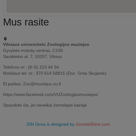
Mus rasite
Vilniaus universiteto Zoologijos muziejus
Gyvybės mokslų centras, C106
Saulėtekio al. 7; 10257, Vilnius
Telefono nr.: (8~5) 223 44 34
Mobilaus tel. nr.: 370 614 58815 (Doc. Grita Skujienė)
El.paštas: Zoo@muziejus.vu.lt
https://www.facebook.com/VUZoologijosmuziejus/
Spauskite čia, jei neveikia žemėlapis kairėje
JSN Dona is designed by
JoomlaShine.com