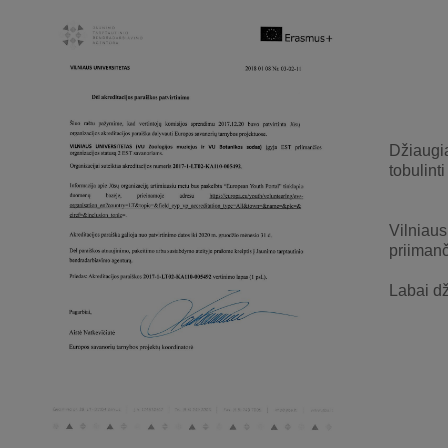
Džiaugia
tobulinti
Vilniau
priimanč
Labai dž